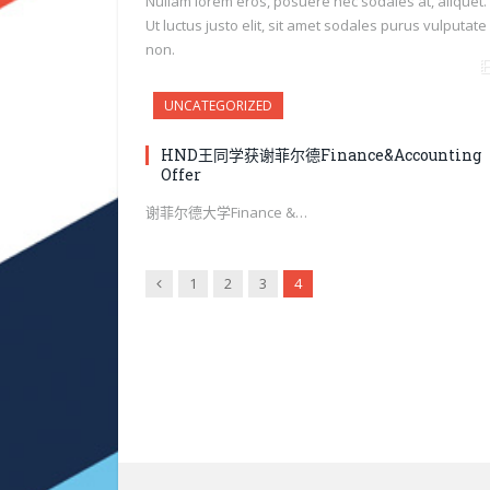
Nullam lorem eros, posuere nec sodales at, aliquet.
Ut luctus justo elit, sit amet sodales purus vulputate
non.
UNCATEGORIZED
HND王同学获谢菲尔德Finance&Accounting
Offer
谢菲尔德大学Finance &…
Previous
1
2
3
4