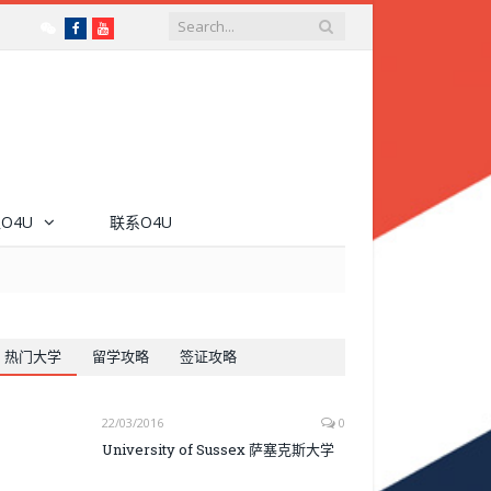
微
Facebook
Youtube
信
订
阅
号
O4U
O4U
联系O4U
热门大学
留学攻略
签证攻略
22/03/2016
0
University of Sussex 萨塞克斯大学