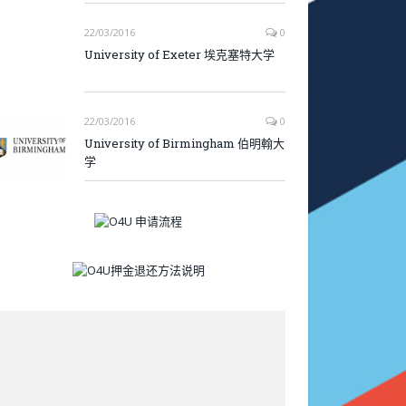
22/03/2016
0
University of Exeter 埃克塞特大学
22/03/2016
0
University of Birmingham 伯明翰大
学