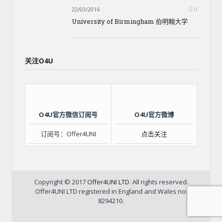
22/03/2016
0
University of Birmingham 伯明翰大学
关注O4U
O4U官方微信订阅号
O4U官方微博
订阅号：Offer4UNI
点击关注
Copyright © 2017
Offer4UNI LTD
. All rights reserved.
Offer4UNI LTD registered in England and Wales no:
8294210.