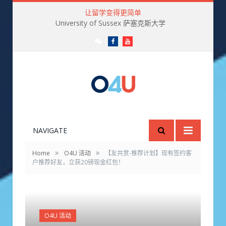
让留学变得更简单
University of Sussex 萨塞克斯大学
微
Facebook
Youtube
信
订
阅
号
O4U
NAVIGATE
»
»
Home
O4U 活动
【友共赏-推荐计划】现有签约客
户推荐好友，立获20镑现金红包！
O4U 活动