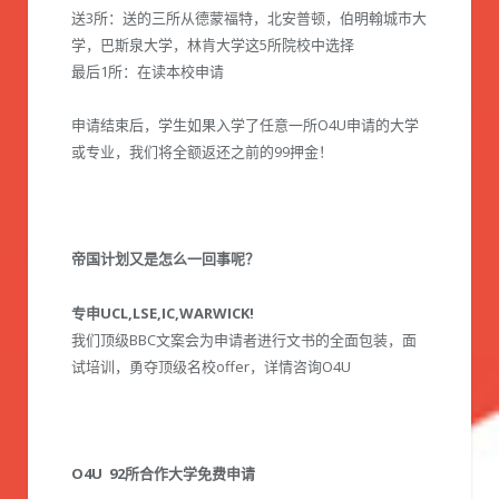
送3所：送的三所从德蒙福特，北安普顿，伯明翰城市大
学，巴斯泉大学，林肯大学这5所院校中选择
最后1所：在读本校申请
申请结束后，学生如果入学了任意一所O4U申请的大学
或专业，我们将全额返还之前的99押金！
帝国计划又是怎么一回事呢？
专申UCL,LSE,IC,WARWICK!
我们顶级BBC文案会为申请者进行文书的全面包装，面
试培训，勇夺顶级名校offer，详情咨询O4U
O4U
92所合作大学免费申请