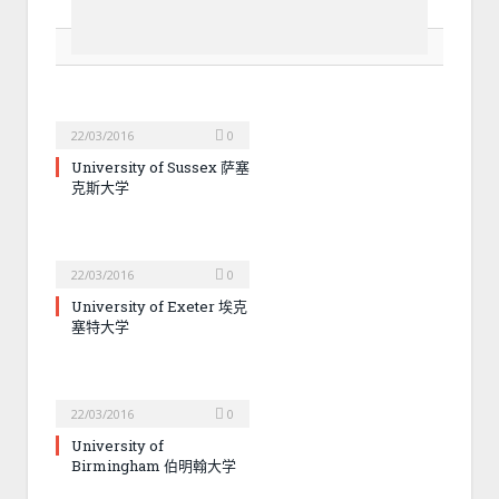
RELATED POSTS
22/03/2016
0
University of Sussex 萨塞
克斯大学
22/03/2016
0
University of Exeter 埃克
塞特大学
22/03/2016
0
University of
Birmingham 伯明翰大学