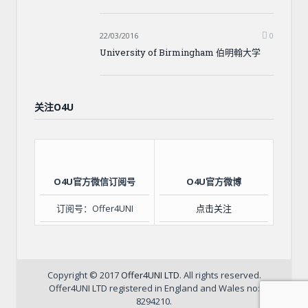
22/03/2016
0
University of Birmingham 伯明翰大学
关注O4U
O4U官方微信订阅号
O4U官方微博
订阅号：Offer4UNI
点击关注
Copyright © 2017
Offer4UNI LTD
. All rights reserved.
Offer4UNI LTD registered in England and Wales no:
8294210.