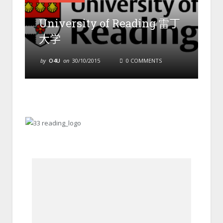
University of Reading 雷丁
大学
by
O4U
on
30/10/2015
0 COMMENTS